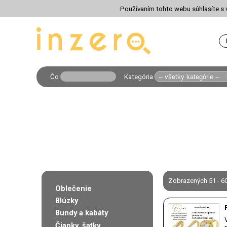
Používaním tohto webu súhlasíte s v
Čo
Kategória
Zobrazených 51 - 60
Oblečenie
Blúzky
Bundy a kabáty
Čiapky, šatky