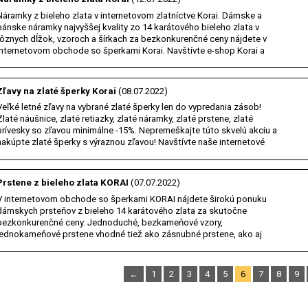
Náramky z bieleho zlata v internetovom zlatníctve Korai. Dámske a
pánske náramky najvyššej kvality zo 14 karátového bieleho zlata v
rôznych dĺžok, vzoroch a šírkach za bezkonkurenčné ceny nájdete v
internetovom obchode so šperkami Korai. Navštívte e-shop Korai a
zaručene si vyberiete. Internetové…
Zľavy na zlaté šperky Korai
(08.07.2022)
Veľké letné zľavy na vybrané zlaté šperky len do vypredania zásob!
Zlaté náušnice, zlaté retiazky, zlaté náramky, zlaté prstene, zlaté
prívesky so zľavou minimálne -15%. Nepremeškajte túto skvelú akciu a
nakúpte zlaté šperky s výraznou zľavou! Navštívte naše internetové
zlatníctvo KORAI a zaručene…
Prstene z bieleho zlata KORAI
(07.07.2022)
V internetovom obchode so šperkami KORAI nájdete širokú ponuku
dámskych prsteňov z bieleho 14 karátového zlata za skutočne
bezkonkurenčné ceny. Jednoduché, bezkameňové vzory,
jednokameňové prstene vhodné tiež ako zásnubné prstene, ako aj
výrazné mnohokameňové prstene. Navštívte e-shop KORAI a…
←
1
2
3
4
5
6
7
8
9