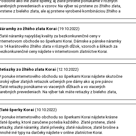
Podobne ako iné zlaté šperky, aj zlaté prstene ponúkame v rôznych
farebných prevedeniach a vzorov. Na výber sú prstene zo žltého zlata,
prstene z bieleho zlata, ale aj prstene vyrobené kombináciou žltého a
bieleho zlata. Výber je…
Náramky zo žltého zlata Korai
(19.10.2022)
Zlaté náramky najvyššej kvality za bezkonkurenčné ceny v
internetovom obchode so šperkami Korai. Dámske a pánske náramky
zo 14 karátového žltého zlata v rôznych dĺžok, vzoroch a šírkach za
bezkonkurenčné ceny nájdete v internetovom zlatníctve Korai.
Navštívte e - shop Korai a zaručene si vyberiete.…
Retiazky zo žltého zlata Korai
(12.10.2022)
V ponuke internetového obchodu so šperkami Korai nájdete skutočne
široký výber zlatých retiazok určených pre dámy ako aj pre pánov.
Zlaté retiazky ponúkame vo viacerých dĺžkach a vo viacerých
farebných prevedeniach. Na výber tak máte retiazky z bieleho zlata,
retiazky zo žltého zlata, retiazky z…
Zlaté šperky Korai
(10.10.2022)
V ponuke internetového obchodu so šperkami Korai nájdete krásne
zlaté šperky, ktoré zaručene potešia každého. Zlaté prstene, zlaté
retiazky, zlaté náramky, zlaté prívesky, zlaté náušnice, zlaté brošne a
mnohé iné typy na darčeky nájdete v online zlatníctve Korai.