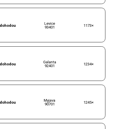
Levice
dohodou
1173×
93401
Galanta
dohodou
1234×
92401
Myjava
dohodou
1245×
90701