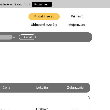
vštevnosti (
viac info
)
Rozumiem
Pridať inzerát
Prihlásiť
Obľubené inzeráty
Moje inzero
€
Cena
Lokalita
Zobrazenie
Fiľakovo