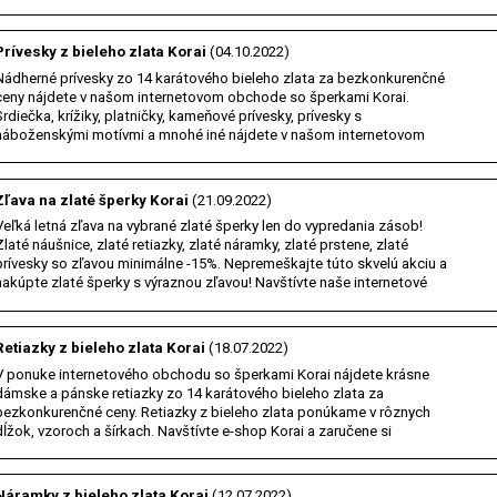
Internetové zlatníctvo Korai.…
Prívesky z bieleho zlata Korai
(04.10.2022)
Nádherné prívesky zo 14 karátového bieleho zlata za bezkonkurenčné
ceny nájdete v našom internetovom obchode so šperkami Korai.
Srdiečka, krížiky, platničky, kameňové prívesky, prívesky s
náboženskými motívmi a mnohé iné nájdete v našom internetovom
obchode so šperkami Korai. Navštívte e-shop Korai…
Zľava na zlaté šperky Korai
(21.09.2022)
Veľká letná zľava na vybrané zlaté šperky len do vypredania zásob!
Zlaté náušnice, zlaté retiazky, zlaté náramky, zlaté prstene, zlaté
prívesky so zľavou minimálne -15%. Nepremeškajte túto skvelú akciu a
nakúpte zlaté šperky s výraznou zľavou! Navštívte naše internetové
zlatníctvo Korai a zaručene…
Retiazky z bieleho zlata Korai
(18.07.2022)
V ponuke internetového obchodu so šperkami Korai nájdete krásne
dámske a pánske retiazky zo 14 karátového bieleho zlata za
bezkonkurenčné ceny. Retiazky z bieleho zlata ponúkame v rôznych
dĺžok, vzoroch a šírkach. Navštívte e-shop Korai a zaručene si
vyberiete. Internetové zlatníctvo Korai. Online…
Náramky z bieleho zlata Korai
(12.07.2022)