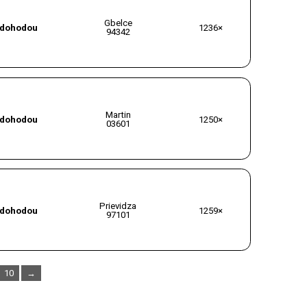
Gbelce
dohodou
1236×
94342
Martin
dohodou
1250×
03601
Prievidza
dohodou
1259×
97101
10
→