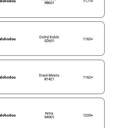
dohodou
1171×
98601
Dolný Kubín
dohodou
1163×
02601
Staré Mesto
dohodou
1162×
81421
Nitra
dohodou
1205×
94901