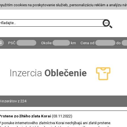
yužitím cookies na poskytovanie služieb, personalizáciu reklám a analýzu ná
PSČ
Okolie
km
Cena
od
do
Inzercia
Oblečenie
 inzerátov z 224
Prstene zo žltého zlata Korai
(03.11.2022)
V ponuke internetového zlatníctva Korai nechýbajú ani zlaté prstene.