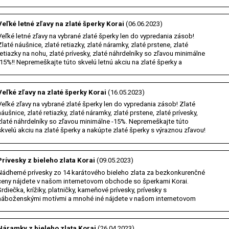
retiazky zo žltého zlata, retiazky z…
Veľké letné zľavy na zlaté šperky Korai
(06.06.2023)
Veľké letné zľavy na vybrané zlaté šperky len do vypredania zásob!
Zlaté náušnice, zlaté retiazky, zlaté náramky, zlaté prstene, zlaté
retiazky na nohu, zlaté prívesky, zlaté náhrdelníky so zľavou minimálne
-15%!! Nepremeškajte túto skvelú letnú akciu na zlaté šperky a
nakúpte zlaté šperky s…
Veľké zľavy na zlaté šperky Korai
(16.05.2023)
Veľké zľavy na vybrané zlaté šperky len do vypredania zásob! Zlaté
náušnice, zlaté retiazky, zlaté náramky, zlaté prstene, zlaté prívesky,
zlaté náhrdelníky so zľavou minimálne -15%. Nepremeškajte túto
skvelú akciu na zlaté šperky a nakúpte zlaté šperky s výraznou zľavou!
Navštívte naše…
Prívesky z bieleho zlata Korai
(09.05.2023)
Nádherné prívesky zo 14 karátového bieleho zlata za bezkonkurenčné
ceny nájdete v našom internetovom obchode so šperkami Korai.
Srdiečka, krížiky, platničky, kameňové prívesky, prívesky s
náboženskými motívmi a mnohé iné nájdete v našom internetovom
obchode so šperkami Korai. Navštívte e-shop Korai…
Náramky z bieleho zlata Korai
(26.04.2023)