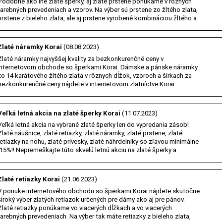
Podobne ako iné zlaté šperky, aj zlaté prstene ponúkame v rôznych
farebných prevedeniach a vzorov. Na výber sú prstene zo žltého zlata,
prstene z bieleho zlata, ale aj prstene vyrobené kombináciou žltého a
bieleho zlata. Výber je…
Zlaté náramky Korai
(08.08.2023)
Zlaté náramky najvyššej kvality za bezkonkurenčné ceny v
internetovom obchode so šperkami Korai. Dámske a pánske náramky
zo 14 karátového žltého zlata v rôznych dĺžok, vzoroch a šírkach za
bezkonkurenčné ceny nájdete v internetovom zlatníctve Korai.
Navštívte e-shop Korai a zaručene si vyberiete.…
Veľká letná akcia na zlaté šperky Korai
(11.07.2023)
Veľká letná akcia na vybrané zlaté šperky len do vypredania zásob!
Zlaté náušnice, zlaté retiazky, zlaté náramky, zlaté prstene, zlaté
retiazky na nohu, zlaté prívesky, zlaté náhrdelníky so zľavou minimálne
-15%!! Nepremeškajte túto skvelú letnú akciu na zlaté šperky a
nakúpte zlaté šperky s…
Zlaté retiazky Korai
(21.06.2023)
V ponuke internetového obchodu so šperkami Korai nájdete skutočne
široký výber zlatých retiazok určených pre dámy ako aj pre pánov.
Zlaté retiazky ponúkame vo viacerých dĺžkach a vo viacerých
farebných prevedeniach. Na výber tak máte retiazky z bieleho zlata,