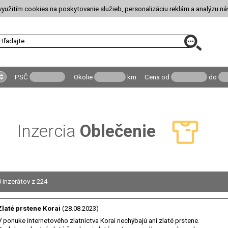
yužitím cookies na poskytovanie služieb, personalizáciu reklám a analýzu ná
PSČ
Okolie
km
Cena
od
do
Inzercia
Oblečenie
 inzerátov z 224
Zlaté prstene Korai
(28.08.2023)
V ponuke internetového zlatníctva Korai nechýbajú ani zlaté prstene.