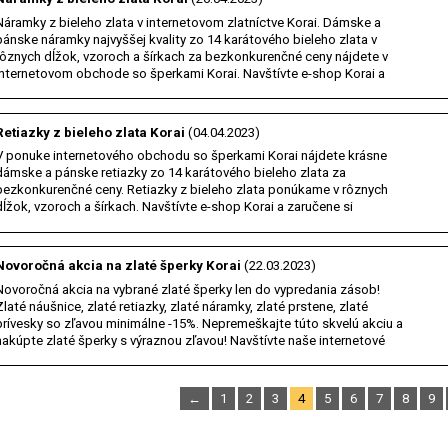
Náramky z bieleho zlata v internetovom zlatníctve Korai. Dámske a
pánske náramky najvyššej kvality zo 14 karátového bieleho zlata v
rôznych dĺžok, vzoroch a šírkach za bezkonkurenčné ceny nájdete v
internetovom obchode so šperkami Korai. Navštívte e-shop Korai a
zaručene si vyberiete. Internetové…
Retiazky z bieleho zlata Korai
(04.04.2023)
V ponuke internetového obchodu so šperkami Korai nájdete krásne
dámske a pánske retiazky zo 14 karátového bieleho zlata za
bezkonkurenčné ceny. Retiazky z bieleho zlata ponúkame v rôznych
dĺžok, vzoroch a šírkach. Navštívte e-shop Korai a zaručene si
vyberiete. Internetové zlatníctvo Korai. Online…
Novoročná akcia na zlaté šperky Korai
(22.03.2023)
Novoročná akcia na vybrané zlaté šperky len do vypredania zásob!
Zlaté náušnice, zlaté retiazky, zlaté náramky, zlaté prstene, zlaté
prívesky so zľavou minimálne -15%. Nepremeškajte túto skvelú akciu a
nakúpte zlaté šperky s výraznou zľavou! Navštívte naše internetové
zlatníctvo Korai a zaručene…
←
1
2
3
4
5
6
7
8
9