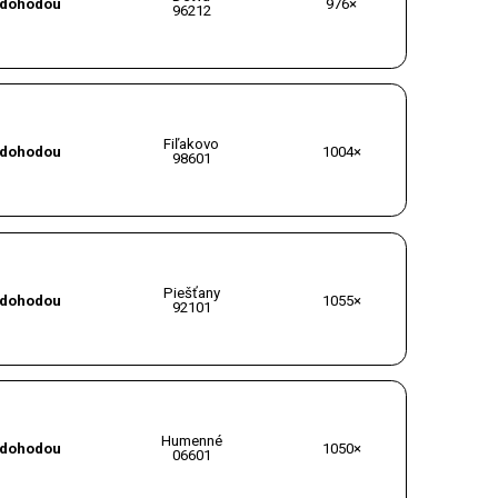
dohodou
976×
96212
Fiľakovo
dohodou
1004×
98601
Piešťany
dohodou
1055×
92101
Humenné
dohodou
1050×
06601