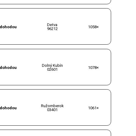
Detva
dohodou
1058×
96212
Dolný Kubín
dohodou
1078×
02601
Ružomberok
dohodou
1061×
03401