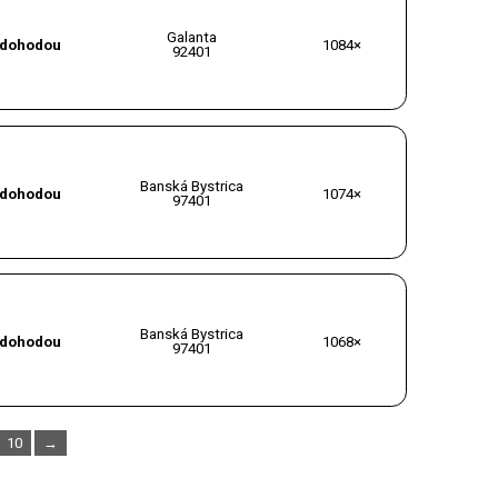
Galanta
dohodou
1084×
92401
Banská Bystrica
dohodou
1074×
97401
Banská Bystrica
dohodou
1068×
97401
10
→