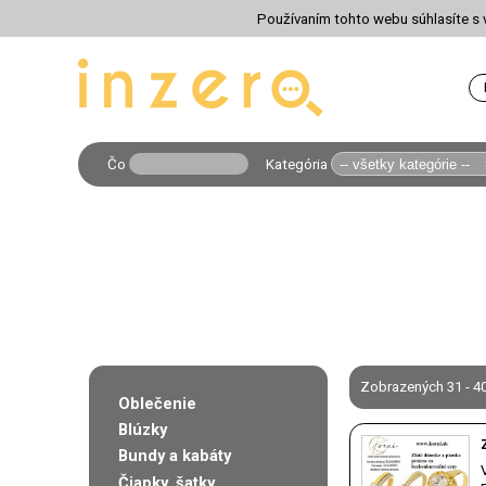
Používaním tohto webu súhlasíte s v
Čo
Kategória
Zobrazených 31 - 40
Oblečenie
Blúzky
Bundy a kabáty
Čiapky, šatky