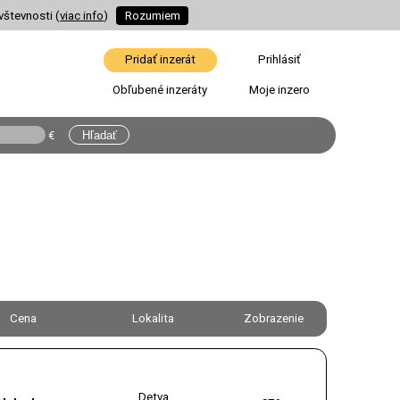
vštevnosti (
viac info
)
Rozumiem
Pridať inzerát
Prihlásiť
Obľubené inzeráty
Moje inzero
€
Cena
Lokalita
Zobrazenie
Detva