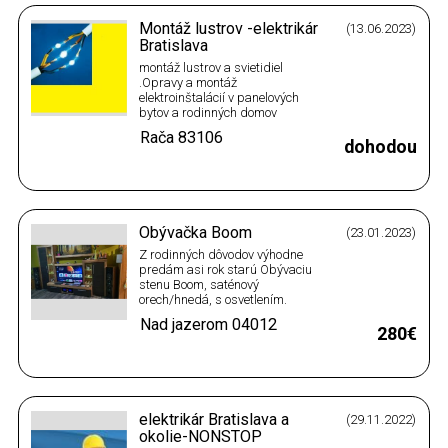
.Rôzne…
Montáž lustrov -elektrikár
(13.06.2023)
Bratislava
montáž lustrov a svietidiel
.Opravy a montáž
elektroinštalácií v panelových
bytov a rodinných domov
.Revizne správy .Montáž
Rača
83106
ventilátorov a digestorov
dohodou
.Kompletné aj čiastočné
elektroinštalácie kuchýň.
Obývačka Boom
(23.01.2023)
Z rodinných dôvodov výhodne
predám asi rok starú Obývaciu
stenu Boom, saténový
orech/hnedá, s osvetlením.
Bezchybný stav. Kupované v
Nad jazerom
04012
ASKU. Možná dohoda
280€
elektrikár Bratislava a
(29.11.2022)
okolie-NONSTOP