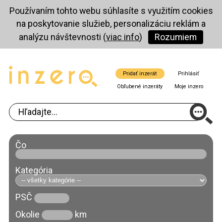
Používaním tohto webu súhlasíte s využitím cookies
na poskytovanie služieb, personalizáciu reklám a
analýzu návštevnosti (
viac info
)
Rozumiem
Pridať inzerát
Prihlásiť
Obľubené inzeráty
Moje inzero
Čo
Kategória
PSČ
Okolie
km