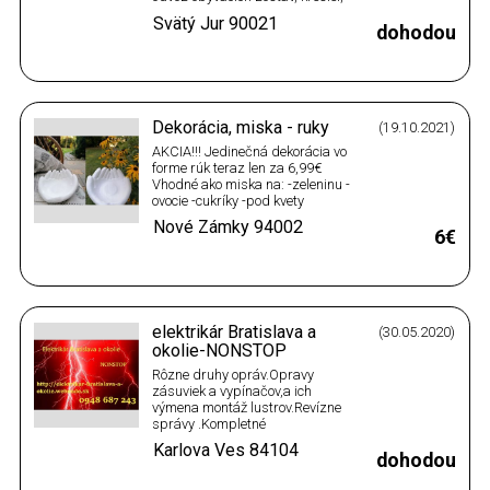
stoličiek, stolov, odvoz kobercov,
Svätý Jur
90021
odvoz jednotlivých kusov
dohodou
nábytku, skriniek, likvidácia
šatníkov, likvidácia vstavaných
skríň, botníkov, sedacích súprav,
gaučov, likvidácia…
Dekorácia, miska - ruky
(19.10.2021)
AKCIA!!! Jedinečná dekorácia vo
forme rúk teraz len za 6,99€
Vhodné ako miska na: -zeleninu -
ovocie -cukríky -pod kvety
-šperky -pod kahance na cintorín
Nové Zámky
94002
Či ako: -dekorácia -alebo
6€
akékoľvek iné využitie, ktoré
nájdete Rozmery: 19x19 cm
Materiál: sadra + natreté bielou
farbou Ak…
elektrikár Bratislava a
(30.05.2020)
okolie-NONSTOP
Rôzne druhy opráv.Opravy
zásuviek a vypínačov,a ich
výmena montáž lustrov.Revízne
správy .Kompletné
elektroinštalácie bytov a
Karlova Ves
84104
rodinných domov,Bratislava a
dohodou
okolie .Elektrikár Bratislava-
NONSTOP .Zapájanie varných