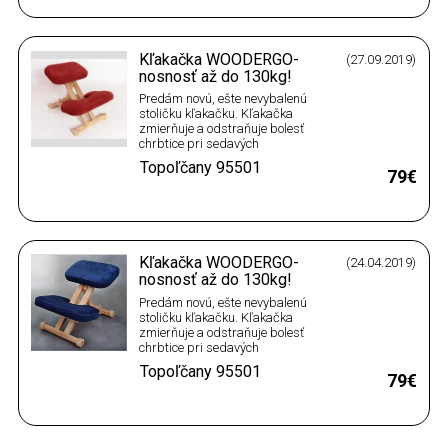
dosiek.Bodové osvetlenia
.Opravy a montáž bytových a
domových
Kľakačka WOODERGO-
(27.09.2019)
rozvádzačov.Elektrické…
nosnosť až do 130kg!
Predám novú, ešte nevybalenú
stoličku kľakačku. Kľakačka
zmierňuje a odstraňuje bolesť
chrbtice pri sedavých
zamestnaniach a pri PC. Je
Topoľčany
95501
vyrobená z tvrdého masívneho
79€
dreva - buk. Mohutná a zdvojená
nosná konštrukcia bukovými
hranolmi 4 x 4cm zaručuje, že
kľakačka sa po rokoch
používania…
Kľakačka WOODERGO-
(24.04.2019)
nosnosť až do 130kg!
Predám novú, ešte nevybalenú
stoličku kľakačku. Kľakačka
zmierňuje a odstraňuje bolesť
chrbtice pri sedavých
zamestnaniach a pri PC. Je
Topoľčany
95501
vyrobená z tvrdého masívneho
79€
dreva - buk. Mohutná a zdvojená
nosná konštrukcia bukovými
hranolmi 4 x 4cm zaručuje, že
kľakačka sa po rokoch