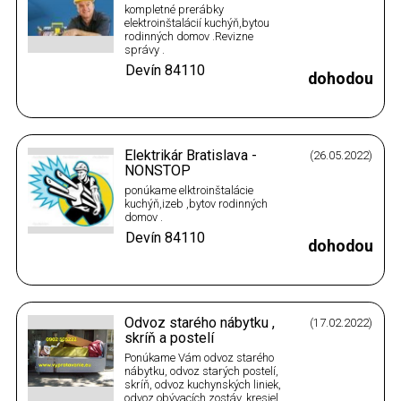
kompletné prerábky
elektroinštalácií kuchýň,bytou
rodinných domov .Revizne
správy .
Devín
84110
dohodou
Elektrikár Bratislava -
(26.05.2022)
NONSTOP
ponúkame elktroinštalácie
kuchýň,izeb ,bytov rodinných
domov .
Devín
84110
dohodou
Odvoz starého nábytku ,
(17.02.2022)
skríň a postelí
Ponúkame Vám odvoz starého
nábytku, odvoz starých postelí,
skríň, odvoz kuchynských liniek,
odvoz obývacích zostáv, kresiel,