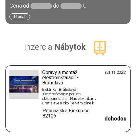
Cena
od
do
€
Inzercia
Nábytok
Opravy a montáž
(21.11.2025)
elektroinštalácií -
Bratislava
Elektrikár Bratislava
.Odstraňovanie porúch
elektroinštalácií .Náš elektrikár v
Bratislave a okolí je Vám plne k
dispozícií,ak potrebujete
Podunajské Biskupice
posunúť zásuvku vypínač .
82106
Vykonávame
dohodou
elektrikárske,elektroinštalačné
práce .Opravy a montáž
elektroinštalácií v panelových
bytoch a rodinných domoch