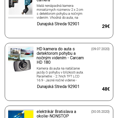
Malá nenápadná kamera
miniatúrnych rozmerov 2 x 2 cm
s detektorom pohybu a nočným
videním. Vhodná do auta, na
motorku, nahrávanie športovej
Dunajská Streda
92901
jazdy, do miestností na
29€
sledovanie priestorov v prípade
lúpeže alebo ako skrytá kamera
kdekoľvek. Kamera nahráva
obraz aj zvuk, dokáže vytvárať
aj…
HD kamera do auta s
(09.07.2020)
detektorom pohybu a
nočným videním - Carcam
HD 180
Kamera do auta na natáčanie
jazdy či pohybu v blízkosti auta.
Parametre: - 2.7inch TFT LCD
16:9 - Jasné nočné videnie -
Detektor pohybu – kamera
Dunajská Streda
92901
začne nahrávanie pri
48€
spozorovaní pohybu v blízkosti
auta vo vzdialenosti do 10 m -
Videoformát: AVI -
Rozlíšenie:1920*1080P(24fps)
1440*1280* 720…
elektrikár Bratislava a
(30.05.2020)
okolie-NONSTOP