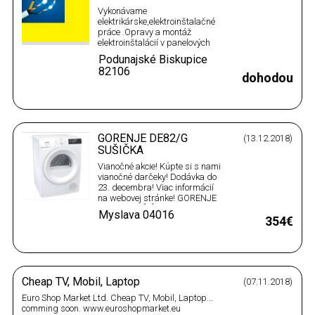
Vykonávame
elektrikárske,elektroinštalačné
práce .Opravy a montáž
elektroinštalácií v panelových
bytoch a rodinných domoch
Podunajské Biskupice
.Rôzne druhy opráv.Opravy
82106
zásuviek a vypínačov,a ich
dohodou
výmena montáž lustrov.Revízne
správy .Kompletné
elektroinštalácie bytov a
rodinných domov,Bratislava a
okolie .Elektrikár…
GORENJE DE82/G
(13.12.2018)
SUŠIČKA
Vianočné akcie! Kúpte si s nami
vianočné darčeky! Dodávka do
23. decembra! Viac informácií
na webovej stránke! GORENJE
DE82/G SUŠIČKA
Myslava
04016
https://www.euroshopmarket.sk/gorenje-
354€
de82g-szaritogep-900 DE82/G *
Sušička * - * 3 kg * A++ * 235
kWh * biela Dostupnosť: Na
sklade Poplatok za prepravu:
28…
Cheap TV, Mobil, Laptop
(07.11.2018)
Euro Shop Market Ltd. Cheap TV, Mobil, Laptop...
comming soon. www.euroshopmarket.eu