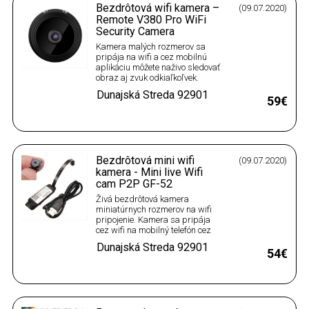
Bezdrôtová wifi kamera –
(09.07.2020)
Remote V380 Pro WiFi
Security Camera
Kamera malých rozmerov sa
pripája na wifi a cez mobilnú
aplikáciu môžete naživo sledovať
obraz aj zvuk odkiaľkoľvek.
Kamera poslúži na sledovanie
Dunajská Streda
92901
miestnosti a domu aj keď nie ste
59€
doma, sledovanie bábätka,
domácich zvieratiek, či
nahrávanie dôkazov. Vhodná aj
ako skrytá kamera. Kamera sa
dá…
Bezdrôtová mini wifi
(09.07.2020)
kamera - Mini live Wifi
cam P2P GF-52
Živá bezdrôtová kamera
miniatúrnych rozmerov na wifi
pripojenie. Kamera sa pripája
cez wifi na mobilný telefón cez
ktorý je možné naživo sledovať
Dunajská Streda
92901
obraz aj zvuk a taktiež spustiť
54€
nahrávanie, či vytvárať
fotografie. Kompatibilné s
Android aj iOS. Kamera má
miniatúrny rozmer iba 8x8 mm
a je ideálna…