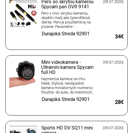
Pero so skrytou kamerou
(09.07.2020)
Spycam pen DVR 9141
Pero s mini skrytou kamerou,
objektív malý ako špendlíková
dierka. Pero je použiteľné aj na
písanie. Parametre: -
Nahrávanie videa a zvuku -
Dunajská Streda
92901
Fotenie - Video formát AVI
34€
720*480 30fps - Rozlíšenie
fotografie 1280*960, formát JPG
- Pamäťová karta MicroSD do 32
GB (nie je súčasťou) - Vstavaný…
Mini videokamera -
(09.07.2020)
Ultramini kamera Spycam
full HD
Najmenšia kamera na trhu.
Malá, štýlová, nenápadná
kamera miniatúrnych rozmerov.
Použitie: do auta, do miestností,
na sledovanie priestorov, skrytá
Dunajská Streda
92901
kamera. Má veľkosť iba 4,3 x 2,8
28€
x 1,5 cm, ale napriek tomu má
skvelé zábery. Kamera nahráva
video aj zvuk a dokáže vytvárať
aj fotografie. Súbory…
Sports HD DV SQ11 mini
(09.07.2020)
camera