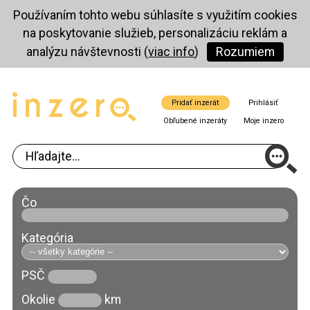
Používaním tohto webu súhlasíte s využitím cookies
na poskytovanie služieb, personalizáciu reklám a
analýzu návštevnosti (
viac info
)
Rozumiem
Pridať inzerát
Prihlásiť
Obľubené inzeráty
Moje inzero
Čo
Kategória
PSČ
Okolie
km