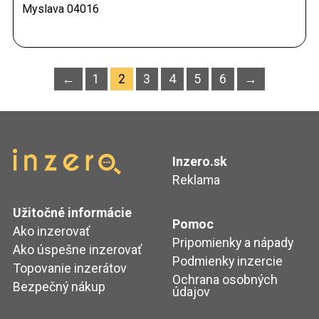
Myslava
04016
←
1
2
3
4
5
6
→
Inzero.sk
Reklama
Užitočné informácie
Pomoc
Ako inzerovať
Pripomienky a nápady
Ako úspešne inzerovať
Podmienky inzercie
Topovanie inzerátov
Ochrana osobných
Bezpečný nákup
údajov