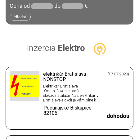
Cena
od
do
€
Inzercia
Elektro
elektrikár Bratislava-
(17.07.2020)
NONSTOP
Elektrikár Bratislava
.Odstraňovanie porúch
elektroinštalácií .Náš elektrikár v
Bratislave a okolí je Vám plne k
dispozícií . Vykonávame
Podunajské Biskupice
elektrikárske,elektroinštalačné
82106
práce .Opravy a montáž
dohodou
elektroinštalácií v panelových
bytoch a rodinných domoch
.Rôzne druhy opráv.Opravy
zásuviek a vypínačov,a…