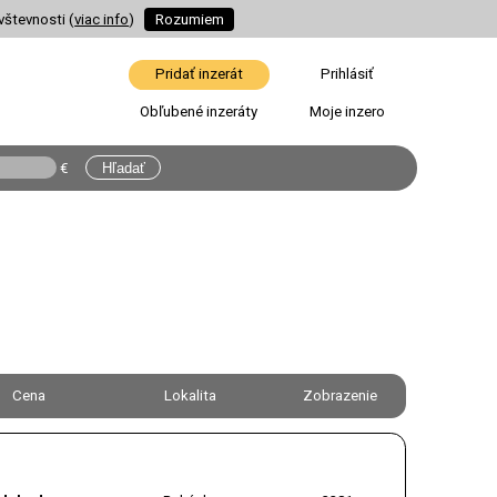
vštevnosti (
viac info
)
Rozumiem
Pridať inzerát
Prihlásiť
Obľubené inzeráty
Moje inzero
€
Cena
Lokalita
Zobrazenie