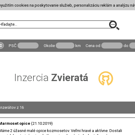
yužitím cookies na poskytovanie služieb, personalizáciu reklám a analýzu ná
PSČ
Okolie
km
Cena
od
do
Inzercia
Zvieratá
inzerátov z 16
Marmoset opice
(21.10.2019)
Máme 2 úžasné malé opice kozmosetov. Veľmi hravé a aktívne. Dostali