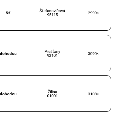
Štefanovičová
5€
2999×
95115
Piešťany
dohodou
3090×
92101
Žilina
dohodou
3108×
01001