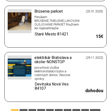
Brúsenie parkiet
(23.01.2023)
Ponúkam:
BRÚSENIE,TMELENIE,LAKOVANIE-
OLEJOVANIE PARKIET Používam
len najkvalitnejšie
laky,oleje,vosky a moridlá od
Staré Mesto
81421
svetových firiem :
15€
BONA,SYNTEKO,OSMO a
CERESIT z ktorých vám
ponúkam široký výber variant
povrchovej úpravy vašej podlahy
Ďalej ponúkam prípravu
elektrikár Bratislava a
(29.11.2022)
podkladu ,predaj a montáž…
okolie-NONSTOP
poruchová služba
elektroinštalácií bytov a
rodinných domov .Revizne
správy .
Devínska Nová Ves
84107
dohodou