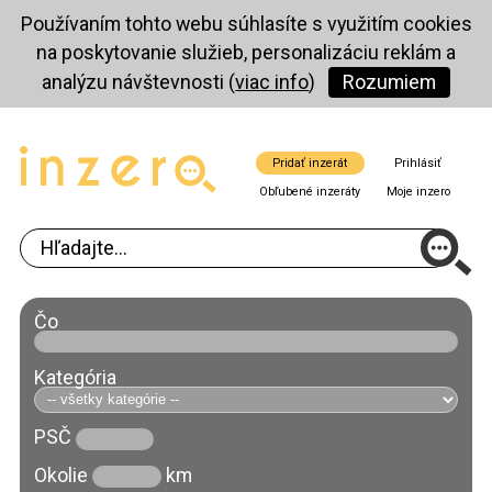
Používaním tohto webu súhlasíte s využitím cookies
na poskytovanie služieb, personalizáciu reklám a
analýzu návštevnosti (
viac info
)
Rozumiem
Pridať inzerát
Prihlásiť
Obľubené inzeráty
Moje inzero
Čo
Kategória
PSČ
Okolie
km