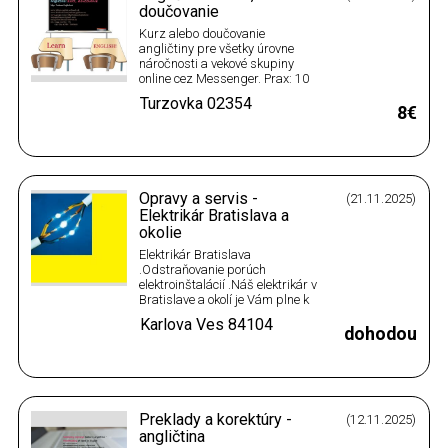
doučovanie
Kurz alebo doučovanie
angličtiny pre všetky úrovne
náročnosti a vekové skupiny
online cez Messenger. Prax: 10
rokov praxe vo vyučovaní AJ na
Turzovka
02354
základnej a strednej škole
8€
vrátane praxe vo výučbe žiakov
so špec. vzdelávacími
potrebami, ako napr. dysgrafia,
dyslexia, ADHD + zatiaľ 4 roky
praxe = online…
Opravy a servis -
(21.11.2025)
Elektrikár Bratislava a
okolie
Elektrikár Bratislava
.Odstraňovanie porúch
elektroinštalácií .Náš elektrikár v
Bratislave a okolí je Vám plne k
dispozícií,ak potrebujete
Karlova Ves
84104
posunúť zásuvku vypínač .
dohodou
Vykonávame
elektrikárske,elektroinštalačné
práce .Opravy a montáž
elektroinštalácií v panelových
bytoch a rodinných domoch
Preklady a korektúry -
(12.11.2025)
.Rôzne…
angličtina