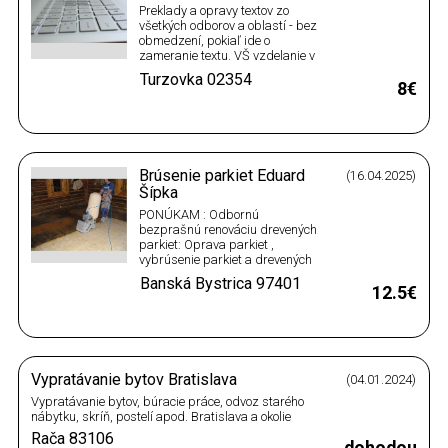
Preklady a opravy textov zo
všetkých odborov a oblastí - bez
obmedzení, pokiaľ ide o
zameranie textu. VŠ vzdelanie v
odbore angl. jazyk + úspešná
Turzovka
02354
prax v oblasti prekladov a
8€
korektúr textov od r. 2010 - napr.
korektúry tvorby učiteľov
angličtiny v rámci celej SR pre
Minist. školstva a CVTI SR, od…
Brúsenie parkiet Eduard
(16.04.2025)
Šípka
PONÚKAM : Odbornú
bezprašnú renováciu drevených
parkiet: Oprava parkiet ,
vybrúsenie parkiet a drevených
podláh , vytmelenie parkiet
Banská Bystrica
97401
Širokú možnosť povrchovej
12.5€
úpravy vašej podlahy podľa
Vašeho výberu: -Eco
polyuretánovým lakom -
Rozpúšťadlovým lakom -
Epoxidovým lakom -Prírodnými
Vypratávanie bytov Bratislava
(04.01.2024)
olejom …
Vypratávanie bytov, búracie práce, odvoz starého
nábytku, skríň, postelí apod. Bratislava a okolie
Rača
83106
dohodou