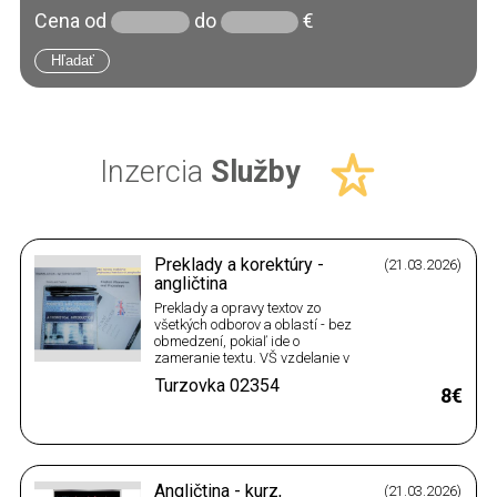
Cena
od
do
€
Inzercia
Služby
Preklady a korektúry -
(21.03.2026)
angličtina
Preklady a opravy textov zo
všetkých odborov a oblastí - bez
obmedzení, pokiaľ ide o
zameranie textu. VŠ vzdelanie v
odbore angl. jazyk + úspešná
Turzovka
02354
prax v oblasti prekladov a
8€
korektúr textov od r. 2010 - napr.
korektúry tvorby učiteľov
angličtiny v rámci celej SR pre
Minist. školstva a CVTI SR, od…
Angličtina - kurz,
(21.03.2026)