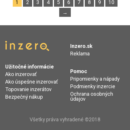
1
2
3
4
5
6
7
8
9
10
→
Inzero.sk
Reklama
Užitočné informácie
Pomoc
Ako inzerovať
Pripomienky a nápady
Ako úspešne inzerovať
Podmienky inzercie
Topovanie inzerátov
Ochrana osobných
Bezpečný nákup
údajov
Všetky práva vyhradené ©2018