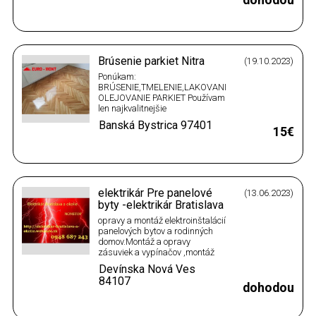
Brúsenie parkiet Nitra
(19.10.2023)
Ponúkam:
BRÚSENIE,TMELENIE,LAKOVANIE-
OLEJOVANIE PARKIET Používam
len najkvalitnejšie
laky,oleje,vosky a moridlá od
Banská Bystrica
97401
svetových firiem :
15€
BONA,SYNTEKO,OSMO a
CERESIT z ktorých vám
ponúkam široký výber variant
povrchovej úpravy vašej podlahy
Ďalej ponúkam prípravu
elektrikár Pre panelové
(13.06.2023)
podkladu ,predaj a montáž…
byty -elektrikár Bratislava
opravy a montáž elektroinštalácií
panelových bytov a rodinných
domov.Montáž a opravy
zásuviek a vypínačov ,montáž
lustrov .Revizne správy
Devínska Nová Ves
.Elektroinštalácie kychýň
84107
,izieb,bytov.
dohodou