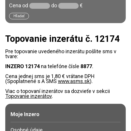
Cena
od
do
€
Topovanie inzerátu č. 12174
Pre topovanie uvedeného inzerátu pošlite sms v
tvare:
INZERO 12174
na telefóne čísle
8877
.
Cena jednej sms je 1,80 € vrátane DPH
(Spoplatnené s A SMS
www.asms.sk
).
Viac o topovaní inzerátov sa dozvieťe v sekcii
Topovanie inzerátov
.
Moje Inzero
Osobné údaje