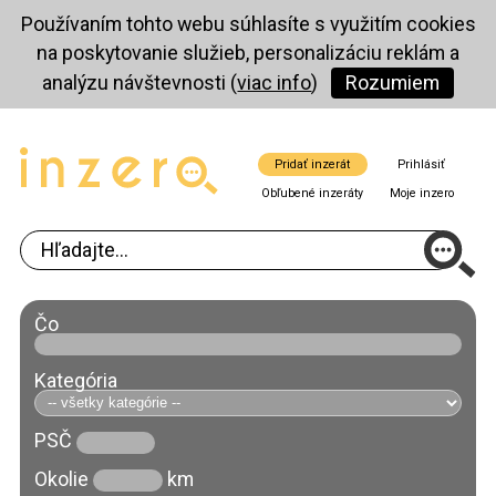
Používaním tohto webu súhlasíte s využitím cookies
na poskytovanie služieb, personalizáciu reklám a
analýzu návštevnosti (
viac info
)
Rozumiem
Pridať inzerát
Prihlásiť
Obľubené inzeráty
Moje inzero
Čo
Kategória
PSČ
Okolie
km