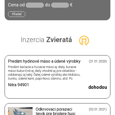
Cena
od
do
€
Inzercia
Zvieratá
Predám hydinové mäso a údené výrobky
(21.01.2023)
Predám kačacie a husacie mäso aj diely, kuracie
mäso kukuričné aj diely vhodné aj pre celiatikov -
odoberajú aj taký. Ďalej údené výrobky ako klobásu,
šunku, údené karé, paprikovú slaninu, atd. Po
prejavení záujmu Vám zašlem cenovú ponuku.
Nitra
94901
dohodou
Odkrvovaci porazaci
(02.01.2021)
lievik pre brojlere husi