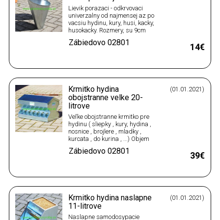
Lievik porazaci - odkrvovaci
univerzalny od najmensej az po
vacsiu hydinu, kury, husi, kacky,
husokacky. Rozmery, su 9cm
spodny otvor x 30cm vrchny
Zábiedovo
02801
otvor x 50 cm celkova vyska
14€
Material je 0,6 mm hruby
galvanicky pozinkovany plech
ten isty ako sa pouziva na
strechy domov, kde je zivotnost…
Krmitko hydina
(01.01.2021)
obojstranne velke 20-
litrove
Veľke obojstranne krmitko pre
hydinu ( sliepky , kury, hydina ,
nosnice , brojlere , mladky ,
kurcata , do kurina , ...) Objem
zasobnika na krmivo : 20 litrov
Zábiedovo
02801
Rozmery priblizne : 50 x 30 x 30
39€
cm Material : 0,6 mm hruby
galvanicky pozinkovany plech
(ten isty ako sa pouziva na
strechy domov, kde…
Krmitko hydina naslapne
(01.01.2021)
11-litrove
Naslapne samodosypacie