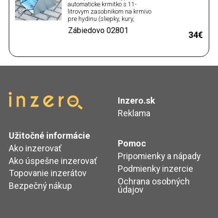
automaticke krmitko s 11-
litrovym zasobnikom na krmivo
pre hydinu (sliepky, kury,
nosnice, brojlere, mladky
Zábiedovo
02801
kurcata v kurin) Objem
34€
zasobnika na krmivo je : 11 litrov
Rozmery priblizne : 30 x 35 x 30
cm Naslap nastaveny priblizne
na hmotnost nad 0,3kg. Material
je 0…
Inzero.sk
Reklama
Užitočné informácie
Pomoc
Ako inzerovať
Pripomienky a nápady
Ako úspešne inzerovať
Podmienky inzercie
Topovanie inzerátov
Ochrana osobných
Bezpečný nákup
údajov