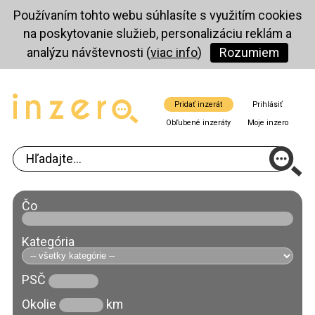
Používaním tohto webu súhlasíte s využitím cookies
na poskytovanie služieb, personalizáciu reklám a
analýzu návštevnosti (
viac info
)
Rozumiem
Pridať inzerát
Prihlásiť
Obľubené inzeráty
Moje inzero
Čo
Kategória
PSČ
Okolie
km