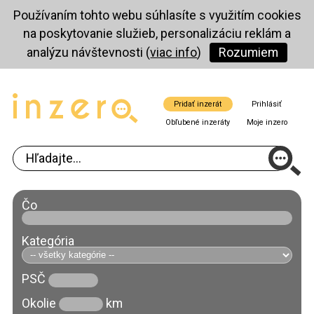
Používaním tohto webu súhlasíte s využitím cookies
na poskytovanie služieb, personalizáciu reklám a
analýzu návštevnosti (
viac info
)
Rozumiem
Pridať inzerát
Prihlásiť
Obľubené inzeráty
Moje inzero
Čo
Kategória
PSČ
Okolie
km