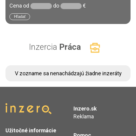
Cena
od
do
€
Inzercia
Práca
V zozname sa nenachádzajú žiadne inzeráty
Inzero.sk
Reklama
Užitočné informácie
Pomoc