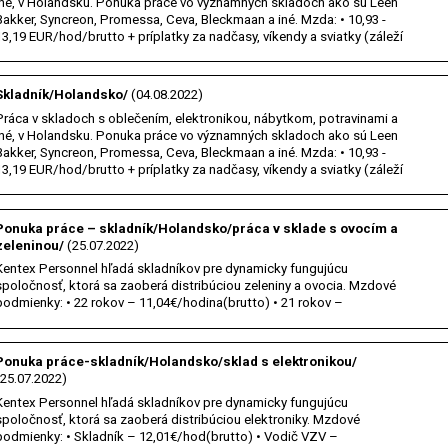
iné, v Holandsku. Ponuka práce vo významných skladoch ako sú Leen
Bakker, Syncreon, Promessa, Ceva, Bleckmaan a iné. Mzda: • 10,93 -
13,19 EUR/hod/brutto + príplatky za nadčasy, víkendy a sviatky (záleží
od pracovnej…
Skladník/Holandsko/
(04.08.2022)
Práca v skladoch s oblečením, elektronikou, nábytkom, potravinami a
iné, v Holandsku. Ponuka práce vo významných skladoch ako sú Leen
Bakker, Syncreon, Promessa, Ceva, Bleckmaan a iné. Mzda: • 10,93 -
13,19 EUR/hod/brutto + príplatky za nadčasy, víkendy a sviatky (záleží
od pracovnej…
Ponuka práce – skladník/Holandsko/práca v sklade s ovocím a
zeleninou/
(25.07.2022)
Kentex Personnel hľadá skladníkov pre dynamicky fungujúcu
spoločnosť, ktorá sa zaoberá distribúciou zeleniny a ovocia. Mzdové
podmienky: • 22 rokov – 11,04€/hodina(brutto) • 21 rokov –
10,80€/hodina(brutto) • Vodič VZV – 11,60€/hodina(brutto) Príplatky:
Pondelok až piatok: • 40% zo…
Ponuka práce-skladník/Holandsko/sklad s elektronikou/
(25.07.2022)
Kentex Personnel hľadá skladníkov pre dynamicky fungujúcu
spoločnosť, ktorá sa zaoberá distribúciou elektroniky. Mzdové
podmienky: • Skladník – 12,01€/hod(brutto) • Vodič VZV –