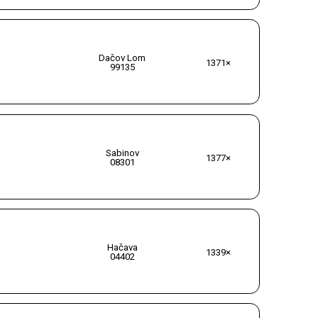
Dačov Lom
1371×
99135
Sabinov
1377×
08301
Hačava
1339×
04402