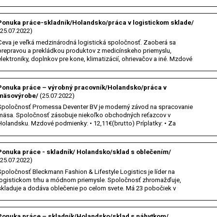
12,65€/hod(brutto) • Vodič nákladného auta - 13,19€/hod(brutto)
Náplň práce: • Načítavanie objednávok •…
Ponuka práce-skladník/Holandsko/práca v logistickom sklade/
(25.07.2022)
Ceva je veľká medzinárodná logistická spoločnosť. Zaoberá sa
prepravou a prekládkou produktov z medicínskeho priemyslu,
elektroniky, doplnkov pre kone, klimatizácií, ohrievačov a iné. Mzdové
podmienky: • 11,25€(brutto) Príplatky: • Pondelok až piatok od 21:00
do 00:00 – 35% • Sobota –…
Ponuka práce – výrobný pracovník/Holandsko/práca v
mäsovýrobe/
(25.07.2022)
Spoločnosť Promessa Deventer BV je moderný závod na spracovanie
mäsa. Spoločnosť zásobuje niekoľko obchodných reťazcov v
Holandsku. Mzdové podmienky: • 12,11€(brutto) Príplatky: • Za
nadčasy (nad 40hodín týždenne) – 50% • V sobotu po 2
odpracovaných hodinách – 100% Náplň práce: •…
Ponuka práce - skladník/ Holandsko/sklad s oblečením/
(25.07.2022)
Spoločnosť Bleckmann Fashion & Lifestyle Logistics je líder na
logistickom trhu a módnom priemysle. Spoločnosť zhromažďuje,
skladuje a dodáva oblečenie po celom svete. Má 23 pobočiek v
Holandsku, Belgicku, vo Veľkej Británii a USA. Mzdové podmienky: •
10,98€/hodina(brutto) Príplatky za…
Ponuka práce – skladník/Holandsko/sklad s nábytkom/