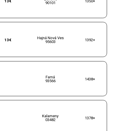
13€
1350×
90101
Hajná Nová Ves
13€
1392×
95603
Farná
1438×
93566
Kalameny
1378×
03482