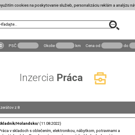
yužitím cookies na poskytovanie služieb, personalizáciu reklám a analýzu ná
PSČ
Okolie
km
Cena
od
do
Inzercia
Práca
nzerátov z 8
Skladník/Holandsko/
(11.08.2022)
Práca v skladoch s oblečením, elektronikou, nábytkom, potravinami a