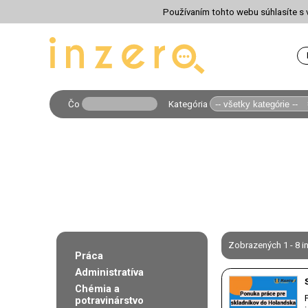
Používaním tohto webu súhlasíte s v
Čo
Kategória
Zobrazených 1 - 8 i
Práca
Administratíva
Chémia a
potravinárstvo