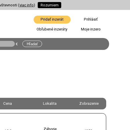
vštevnosti (
viac info
)
Rozumiem
Pridať inzerát
Prihlásiť
Obľubené inzeráty
Moje inzero
€
Cena
Lokalita
Zobrazenie
Záhorie