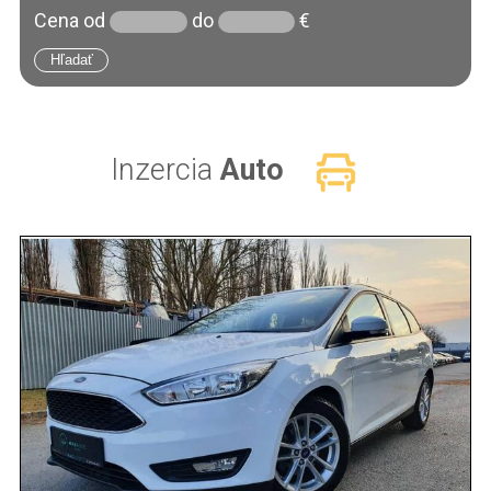
Cena
od
do
€
Inzercia
Auto