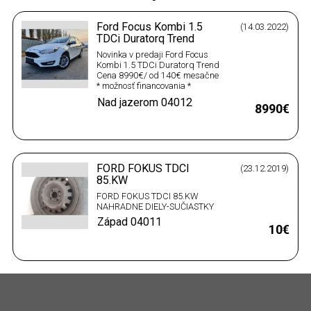
Ford Focus Kombi 1.5
(14.03.2022)
TDCi Duratorq Trend
Novinka v predaji Ford Focus
Kombi 1.5 TDCi Duratorq Trend
Cena 8990€/ od 140€ mesačne
* možnosť financovania *
možnosť financovania aj bez
Nad jazerom
04012
akontácie * možnosť posúdenia
8990€
aj online * prihlásenie vozidla v
cene (nová STK/EK) * žiadne
poplatky za sprostredkovanie
úveru * záruka na…
FORD FOKUS TDCI
(23.12.2019)
85.KW
FORD FOKUS TDCI 85.KW
NAHRADNE DIELY-SUČIASTKY
Západ
04011
10€