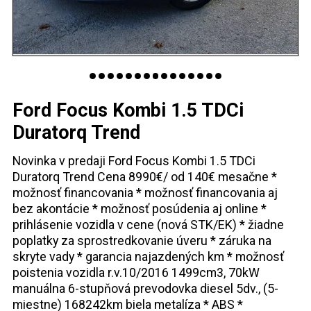
Ford Focus Kombi 1.5 TDCi
Duratorq Trend
Novinka v predaji Ford Focus Kombi 1.5 TDCi
Duratorq Trend Cena 8990€/ od 140€ mesačne *
možnosť financovania * možnosť financovania aj
bez akontácie * možnosť posúdenia aj online *
prihlásenie vozidla v cene (nová STK/EK) * žiadne
poplatky za sprostredkovanie úveru * záruka na
skryte vady * garancia najazdených km * možnosť
poistenia vozidla r.v.10/2016 1499cm3, 70kW
manuálna 6-stupňová prevodovka diesel 5dv., (5-
miestne) 168242km biela metalíza * ABS *