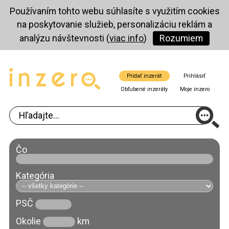
Používaním tohto webu súhlasíte s využitím cookies
na poskytovanie služieb, personalizáciu reklám a
analýzu návštevnosti (
viac info
)
Rozumiem
Pridať inzerát
Prihlásiť
Obľubené inzeráty
Moje inzero
Čo
Kategória
PSČ
Okolie
km