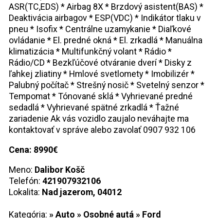
ASR(TC,EDS) * Airbag 8X * Brzdový asistent(BAS) *
Deaktivácia airbagov * ESP(VDC) * Indikátor tlaku v
pneu * Isofix * Centrálne uzamykanie * Diaľkové
ovládanie * El. predné okná * El. zrkadlá * Manuálna
klimatizácia * Multifunkčný volant * Rádio *
Rádio/CD * Bezkľúčové otváranie dverí * Disky z
ľahkej zliatiny * Hmlové svetlomety * Imobilizér *
Palubný počítač * Strešný nosič * Svetelný senzor *
Tempomat * Tónované sklá * Vyhrievané predné
sedadlá * Vyhrievané spätné zrkadlá * Ťažné
zariadenie Ak vás vozidlo zaujalo neváhajte ma
kontaktovať v správe alebo zavolať 0907 932 106
Cena: 8990€
Meno:
Dalibor Košč
Telefón:
421907932106
Lokalita:
Nad jazerom, 04012
Kategória:
»
Auto
»
Osobné autá
»
Ford