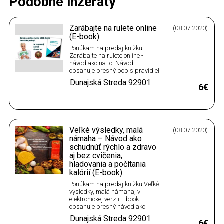
Podobné inzeráty
Zarábajte na rulete online
(08.07.2020)
(E-book)
Ponúkam na predaj knižku
Zarábajte na rulete online -
návod ako na to. Návod
obsahuje presný popis pravidiel
hrania online rulety, vďaka
Dunajská Streda
92901
ktorým sa dá oklamať ruleta.
6€
Postup je vyrátaný na základe
matematického vzorca. S týmito
pravidlami sa na rulete stále
vyhráva a nikdy neprehrá.
Zbierajú sa…
Veľké výsledky, malá
(08.07.2020)
námaha – Návod ako
schudnúť rýchlo a zdravo
aj bez cvičenia,
hladovania a počítania
kalórií (E-book)
Ponúkam na predaj knižku Veľké
výsledky, malá námaha, v
elektronickej verzii. Ebook
obsahuje presný návod ako
jednoducho schudnúť bez veľkej
Dunajská Streda
92901
námahy. Netreba cvičiť, netreba
6€