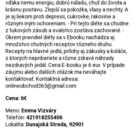
vďaka nemu energiu, dobrú náladu, chuť do života a
krásnu postavu. Zlepší sa pokožka, vlasy a nechty. A
je aj liekom proti depresii, cukrovke, rakovine a
rôznym iným ochoreniam. - Pri tejto diéte sa chudne
z tukových zásob a svalstvo zostáva zachované. -
Okrem pravidiel diéty sa v Ebooku nachádza aj
množstvo chutných receptov rôzneho druhu.
Recepty na hlavné jedlá, prílohy aj zákusky a koláče,
z ktorých nepriberiete a rôzne zdravé náhrady
nezdravých jedál. Cena E-booku je 6 eur. V prípade
záujmu alebo ďalších otázok ma neváhajte
kontaktovať. Kontaktná adresa:
onlineobchod365@gmail.com
Cena: 6€
Meno:
Emma Vizváry
Telefón:
421918255406
Lokalita:
Dunajská Streda, 92901