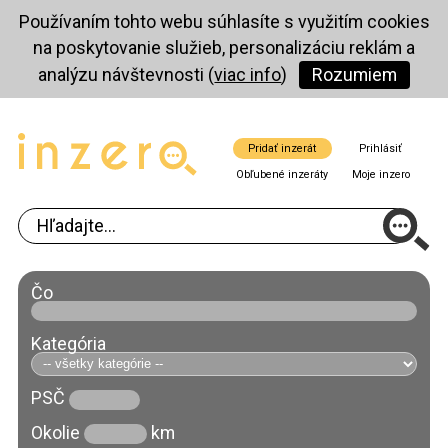
Používaním tohto webu súhlasíte s využitím cookies
na poskytovanie služieb, personalizáciu reklám a
analýzu návštevnosti (
viac info
)
Rozumiem
Pridať inzerát
Prihlásiť
Obľubené inzeráty
Moje inzero
Čo
Kategória
PSČ
Okolie
km