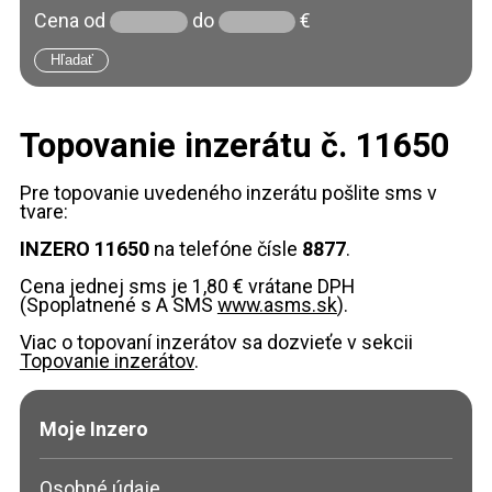
Cena
od
do
€
Topovanie inzerátu č. 11650
Pre topovanie uvedeného inzerátu pošlite sms v
tvare:
INZERO 11650
na telefóne čísle
8877
.
Cena jednej sms je 1,80 € vrátane DPH
(Spoplatnené s A SMS
www.asms.sk
).
Viac o topovaní inzerátov sa dozvieťe v sekcii
Topovanie inzerátov
.
Moje Inzero
Osobné údaje