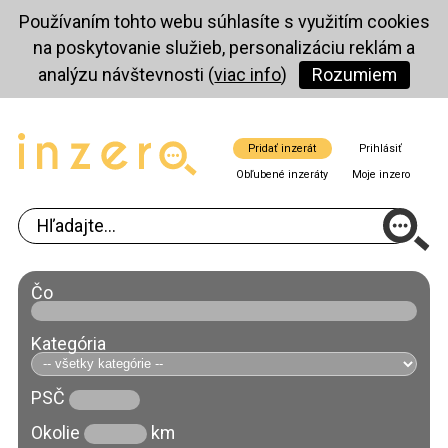
Používaním tohto webu súhlasíte s využitím cookies
na poskytovanie služieb, personalizáciu reklám a
analýzu návštevnosti (
viac info
)
Rozumiem
Pridať inzerát
Prihlásiť
Obľubené inzeráty
Moje inzero
Čo
Kategória
PSČ
Okolie
km