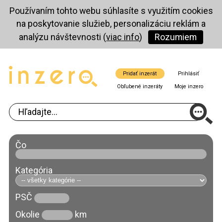
Používaním tohto webu súhlasíte s využitím cookies
na poskytovanie služieb, personalizáciu reklám a
analýzu návštevnosti (
viac info
)
Rozumiem
Pridať inzerát
Prihlásiť
Obľubené inzeráty
Moje inzero
Čo
Kategória
PSČ
Okolie
km