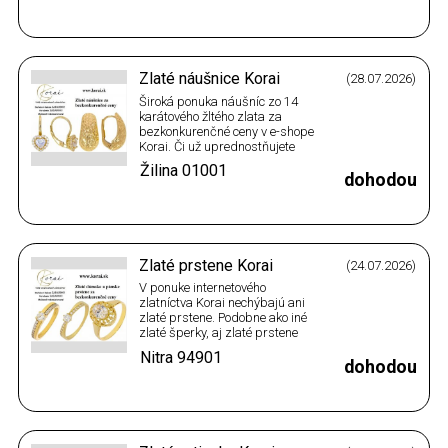
zlaté srdce, ktoré môže byť
hladké, zdobené zirkónmi, alebo
aj obľúbené vypuklé srdce, ktoré
sa dá nosiť z oboch strán. V…
Zlaté náušnice Korai
(28.07.2026)
Široká ponuka náušníc zo 14
karátového žltého zlata za
bezkonkurenčné ceny v e-shope
Korai. Či už uprednostňujete
jednoduché menšie,
Žilina
01001
bezkameňové náušnice, alebo
dohodou
výrazné visiace, či náušnice
kruhy, zlaté náušnice zdobené
zirkónmi rôznych tvarov a
vzorov, zlaté kruhy náušnice
rôznych veľkostí, hladké…
Zlaté prstene Korai
(24.07.2026)
V ponuke internetového
zlatníctva Korai nechýbajú ani
zlaté prstene. Podobne ako iné
zlaté šperky, aj zlaté prstene
ponúkame v rôznych farebných
Nitra
94901
prevedeniach a vzorov. Na výber
dohodou
sú prstene zo žltého zlata,
prstene z bieleho zlata, ale aj
prstene vyrobené kombináciou
žltého a bieleho zlata. Výber je…