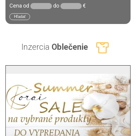
Cena
od
do
€
Inzercia
Oblečenie