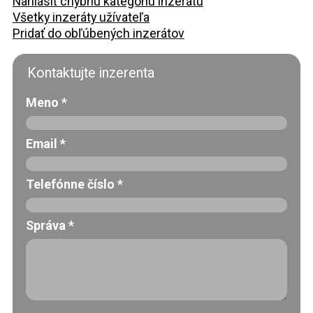
Nahlásiť chybnú kategóriu inzerátu
Všetky inzeráty užívateľa
Pridať do obľúbených inzerátov
Kontaktujte inzerenta
Meno
*
Email
*
Telefónne číslo
*
Správa
*