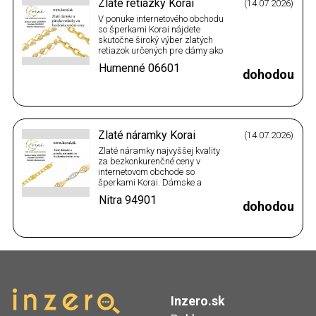
Zlaté retiazky Korai
(14.07.2026)
V ponuke internetového obchodu
so šperkami Korai nájdete
skutočne široký výber zlatých
retiazok určených pre dámy ako
aj pre pánov. Zlaté retiazky
Humenné
06601
ponúkame vo viacerých dĺžkach
dohodou
a vo viacerých farebných
prevedeniach. Na výber tak
máte retiazky z bieleho zlata,
retiazky zo žltého zlata, retiazky
z…
Zlaté náramky Korai
(14.07.2026)
Zlaté náramky najvyššej kvality
za bezkonkurenčné ceny v
internetovom obchode so
šperkami Korai. Dámske a
pánske náramky zo 14
Nitra
94901
karátového žltého zlata v
dohodou
rôznych dĺžok, vzoroch a šírkach
za bezkonkurenčné ceny nájdete
v internetovom zlatníctve Korai.
Navštívte e-shop Korai a
zaručene si vyberiete.…
Inzero.sk