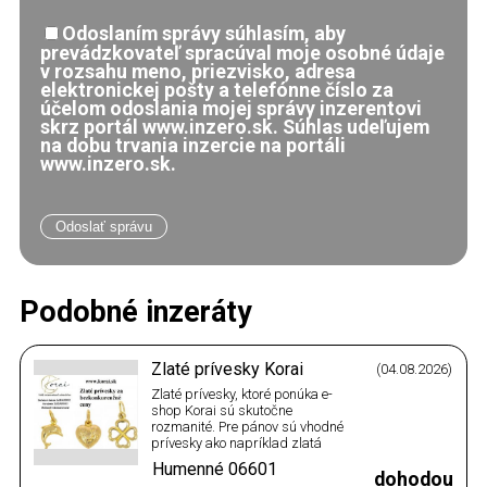
Odoslaním správy súhlasím, aby
prevádzkovateľ spracúval moje osobné údaje
v rozsahu meno, priezvisko, adresa
elektronickej pošty a telefónne číslo za
účelom odoslania mojej správy inzerentovi
skrz portál www.inzero.sk. Súhlas udeľujem
na dobu trvania inzercie na portáli
www.inzero.sk.
Podobné inzeráty
Zlaté prívesky Korai
(04.08.2026)
Zlaté prívesky, ktoré ponúka e-
shop Korai sú skutočne
rozmanité. Pre pánov sú vhodné
prívesky ako napríklad zlatá
platnička alebo zlatý krížik.
Humenné
06601
Dámy zaručene poteší krásne
dohodou