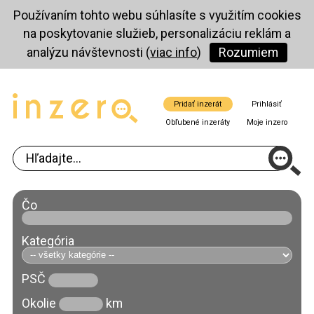
Používaním tohto webu súhlasíte s využitím cookies
na poskytovanie služieb, personalizáciu reklám a
analýzu návštevnosti (
viac info
)
Rozumiem
Pridať inzerát
Prihlásiť
Obľubené inzeráty
Moje inzero
Čo
Kategória
PSČ
Okolie
km